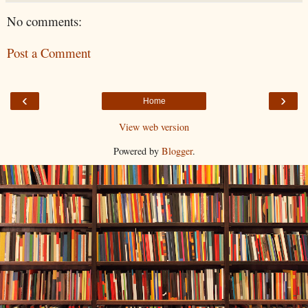
No comments:
Post a Comment
‹
›
Home
View web version
Powered by
Blogger
.